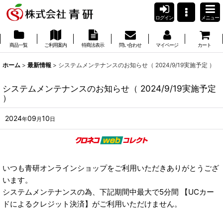
ログイン
メニュー
商品一覧
ご利用案内
特商法表示
問い合わせ
マイページ
カート
ホーム
>
最新情報
>
システムメンテナンスのお知らせ（ 2024/9/19実施予定 ）
システムメンテナンスのお知らせ（ 2024/9/19実施予定
）
2024
09
10
年
月
日
いつも青研オンラインショップをご利用いただきありがとうござ
います。
システムメンテナンスの為、下記期間中最大で5分間 【UCカー
ドによるクレジット決済】がご利用いただけません。