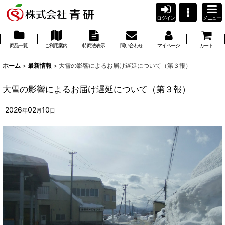
ログイン
メニュー
商品一覧
ご利用案内
特商法表示
問い合わせ
マイページ
カート
ホーム
>
最新情報
>
大雪の影響によるお届け遅延について（第３報）
大雪の影響によるお届け遅延について（第３報）
2026
02
10
年
月
日