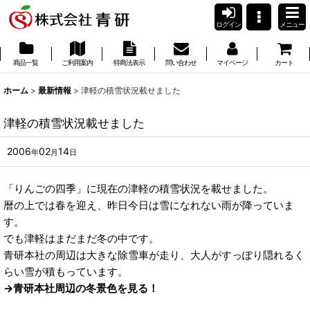
ログイン
メニュー
商品一覧
ご利用案内
特商法表示
問い合わせ
マイページ
カート
ホーム
>
最新情報
>
津軽の積雪状況載せました
津軽の積雪状況載せました
2006
02
14
年
月
日
「りんごの四季」に現在の津軽の積雪状況を載せました。
暦の上では春を迎え、昨日今日は雪になれない雨が降っていま
す。
でも津軽はまだまだ冬の中です。
青研本社の周辺は大きな除雪車が走り、大人がすっぽり隠れるく
らい雪が積もっています。
→青研本社周辺の冬景色を見る！