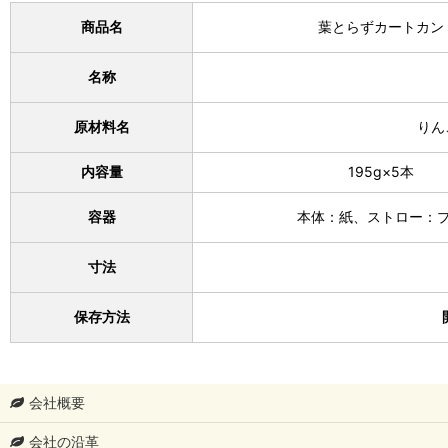
商品名
葉とらずカートカン
名称
原材料名
りん
内容量
195g×5本
容器
本体：紙、ストロー：
寸法
保存方法
会社概要
会社の沿革