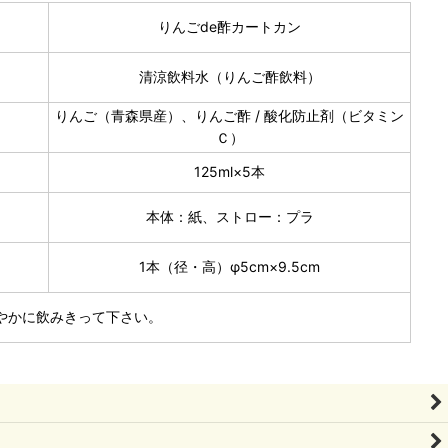
りんごde酢カートカン
清涼飲料水（りんご酢飲料）
りんご（青森県産）、りんご酢 / 酸化防止剤（ビタミン
Ｃ）
125ml×5本
本体：紙、ストロー：プラ
1本（径・高）φ5cm×9.5cm
やかに飲みきって下さい。