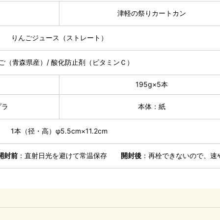
津軽の祭りカートカン
りんごジュース（ストレート）
ご（青森県産）/ 酸化防止剤（ビタミンＣ）
195g×5本
プラ
本体：紙
1本（径・高）φ5.5cm×11.2cm
開封前
：直射日光を避けて常温保存
開封後
：再栓できないので、速