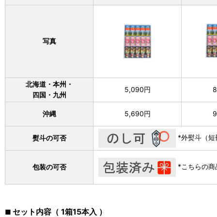
写真
北海道・本州・
5,090円
8
四国・九州
沖縄
5,690円
9
*外熨斗（短
熨斗の可否
*こちらの商
包装の可否
セット内容（ 1箱15本入 ）
■