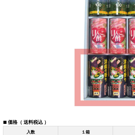
価格（ 送料税込 ）
■
入数
１箱