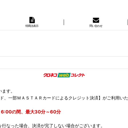
特商法表示
問い合わせ
）
います。
ード、一部ＭＡＳＴＡＲカードによるクレジット決済】がご利用い
 6:00の間、最大30分～60分
を行なった場合、決済が完了しない場合がございます。